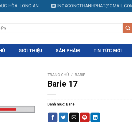
.ĐỨC HÒA, LONG AN
INOXCONGTHANHPHAT@GMAIL.CO
HỦ
GIỚI THIỆU
SẢN PHẨM
TIN TỨC MỚI
TRANG CHỦ
/
BARIE
Barie 17
Danh mục:
Barie