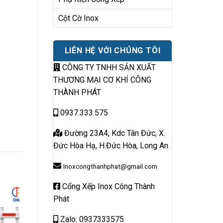
Cột Cờ Inox
LIÊN HỆ VỚI CHÚNG TÔI
CÔNG TY TNHH SẢN XUẤT
THƯƠNG MẠI CƠ KHÍ CÔNG
THÀNH PHÁT
0937.333.575
Đường 23A4, Kdc Tân Đức, X.
Đức Hòa Hạ, H.Đức Hòa, Long An
Inoxcongthanhphat@gmail.com
Cổng Xếp Inox Công Thành
Phát
Zalo: 0937333575