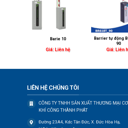
ộng Nhập
Barrier tự động 
Barie 10
u
90
.000
₫
Giá: Liên hệ
Giá: Liên 
LIÊN HỆ CHÚNG TÔI
CÔNG TY TNHH SẢN XUẤT THƯƠNG MẠI CƠ
KHÍ CÔNG THÀNH PHÁT
Đường 23A4, Kdc Tân Đức, X. Đức Hòa Hạ,