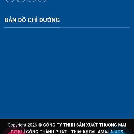
BẢN ĐỒ CHỈ ĐƯỜNG
Copyright 2026 ©
CÔNG TY TNHH SẢN XUẤT THƯƠNG MẠI
CƠ KHÍ CÔNG THÀNH PHÁT - Thiết Kế Bởi:
AMAJIN ADS