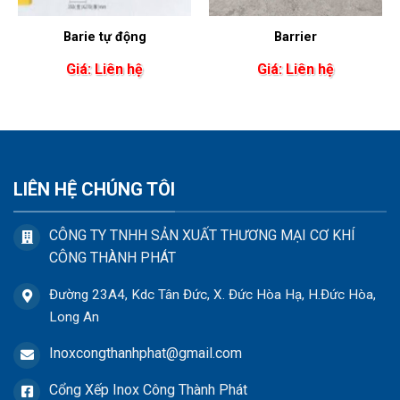
Barie tự động
Barrier
Giá: Liên hệ
Giá: Liên hệ
LIÊN HỆ CHÚNG TÔI
CÔNG TY TNHH SẢN XUẤT THƯƠNG MẠI CƠ KHÍ
CÔNG THÀNH PHÁT
Đường 23A4, Kdc Tân Đức, X. Đức Hòa Hạ, H.Đức Hòa,
Long An
Inoxcongthanhphat@gmail.com
Cổng Xếp Inox Công Thành Phát