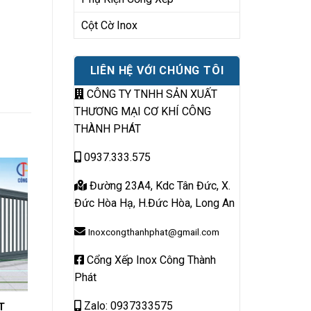
Cột Cờ Inox
LIÊN HỆ VỚI CHÚNG TÔI
CÔNG TY TNHH SẢN XUẤT
THƯƠNG MẠI CƠ KHÍ CÔNG
THÀNH PHÁT
0937.333.575
Đường 23A4, Kdc Tân Đức, X.
Đức Hòa Hạ, H.Đức Hòa, Long An
Inoxcongthanhphat@gmail.com
Cổng Xếp Inox Công Thành
Phát
Zalo: 0937333575
T