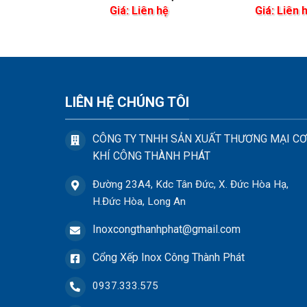
ên hệ
Giá: Liên hệ
Giá: Liên 
LIÊN HỆ CHÚNG TÔI
CÔNG TY TNHH SẢN XUẤT THƯƠNG MẠI CƠ
KHÍ CÔNG THÀNH PHÁT
Đường 23A4, Kdc Tân Đức, X. Đức Hòa Hạ,
H.Đức Hòa, Long An
Inoxcongthanhphat@gmail.com
Cổng Xếp Inox Công Thành Phát
0937.333.575