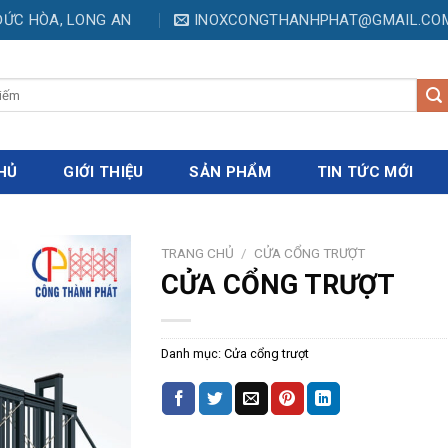
.ĐỨC HÒA, LONG AN
INOXCONGTHANHPHAT@GMAIL.CO
HỦ
GIỚI THIỆU
SẢN PHẨM
TIN TỨC MỚI
TRANG CHỦ
/
CỬA CỔNG TRƯỢT
CỬA CỔNG TRƯỢT
Danh mục:
Cửa cổng trượt