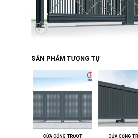
SẢN PHẨM TƯƠNG TỰ
 TRƯỢT
CỬA CỔNG TRƯỢT
CỬA CỔNG T